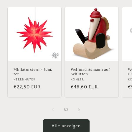
Miniaturstern - 8cm,
Weihnachtsmann auf
W
rot
Schlitten
Gl
Anbieter:
HERRNHUTER
Anbieter:
KÖHLER
An
K
Normaler
€22,50 EUR
Normaler
€46,60 EUR
N
€
Preis
Preis
P
von
1
/
3
Alle anzeigen